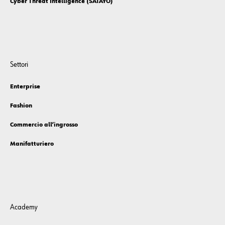
Offensive Services
Defensive Services
Security Operation Center
Cyber Threat Intelligence (SATAYO)
Settori
Enterprise
Fashion
Commercio all’ingrosso
Manifatturiero