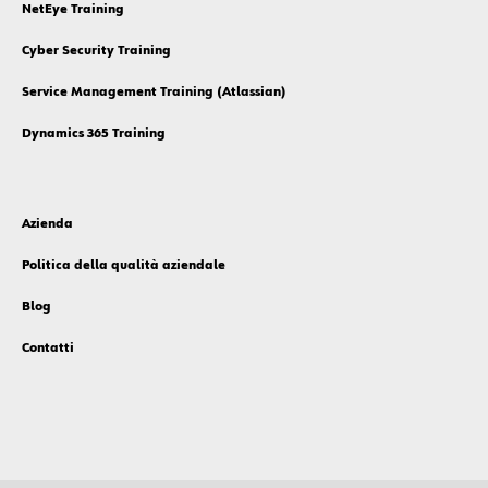
Academy
NetEye Training
Cyber Security Training
Service Management Training (Atlassian)
Dynamics 365 Training
Azienda
Politica della qualità aziendale
Blog
Contatti