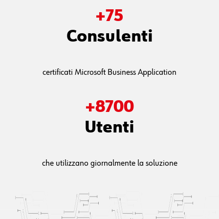
Progetti
basati su Dynamics 365 e i nostri add-on
+
75
Consulenti
certificati Microsoft Business Application
+
8700
Utenti