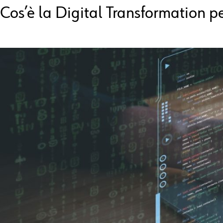
C
os’è la Digital
T
ransformation
pe