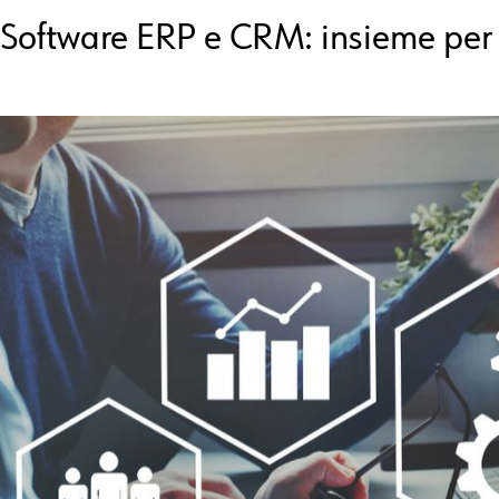
S
oftware ERP
e
CRM
: insieme per