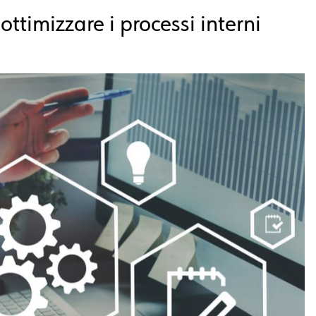
 o
ttimizza
re i
processi interni