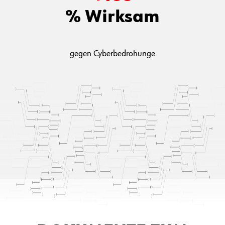
den ganzen Tag, jeden Tag
+
100
% Wirksam
gegen Cyberbedrohunge