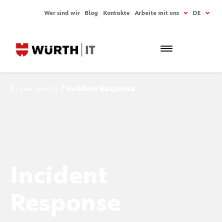
Wer sind wir
Blog
Kontakte
Arbeite mit uns
DE
/
Cyber Security
/ Incident Response
Incident
Response