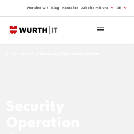
Wer sind wir
Blog
Kontakte
Arbeite mit uns
DE
/
Cyber Security
/ Security Operation Center
Security
Operation