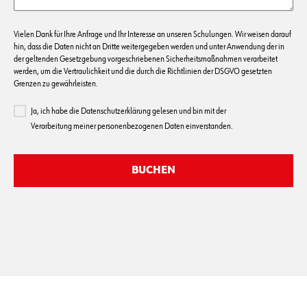
Vielen Dank für Ihre Anfrage und Ihr Interesse an unseren Schulungen. Wir weisen darauf
hin, dass die Daten nicht an Dritte weitergegeben werden und unter Anwendung der in
der geltenden Gesetzgebung vorgeschriebenen Sicherheitsmaßnahmen verarbeitet
werden, um die Vertraulichkeit und die durch die Richtlinien der DSGVO gesetzten
Grenzen zu gewährleisten.
Ja, ich habe die Datenschutzerklärung gelesen und bin mit der
Verarbeitung meiner personenbezogenen Daten einverstanden.